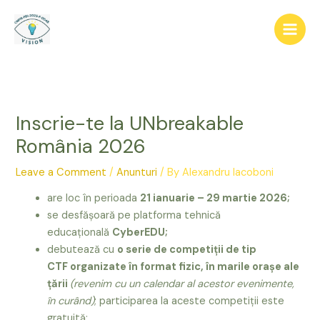
Skip
to
content
Inscrie-te la UNbreakable
România 2026
Leave a Comment
/
Anunturi
/ By
Alexandru Iacoboni
are loc în perioada
21 ianuarie – 29 martie 2026;
se desfășoară pe platforma tehnică
educațională
CyberEDU;
debutează cu
o serie de competiții de tip
CTF organizate în format fizic, în marile orașe ale
țării
(revenim cu un calendar al acestor evenimente,
în curând)
; participarea la aceste competiții este
gratuită;