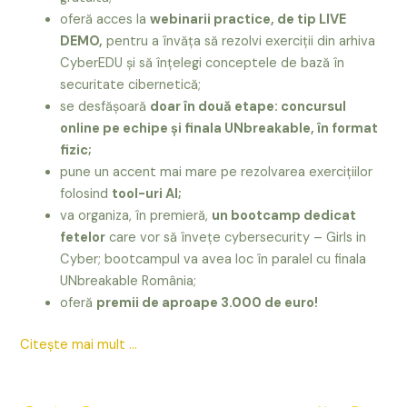
oferă acces la
webinarii practice, de tip LIVE
DEMO,
pentru a învăța să rezolvi exerciții din arhiva
CyberEDU și să înțelegi conceptele de bază în
securitate cibernetică;
se desfășoară
doar în două etape: concursul
online pe echipe și finala UNbreakable, în format
fizic;
pune un accent mai mare pe rezolvarea exercițiilor
folosind
tool-uri AI;
va organiza, în premieră,
un bootcamp dedicat
fetelor
care vor să învețe cybersecurity – Girls in
Cyber; bootcampul va avea loc în paralel cu finala
UNbreakable România;
oferă
premii de aproape 3.000 de euro!
Citește mai mult …